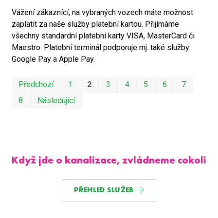
Vážení zákaznící, na vybraných vozech máte možnost
zaplatit za naše služby platební kartou. Přijímáme
všechny standardní platební karty VISA, MasterCard či
Maestro. Platební terminál podporuje mj. také služby
Google Pay a Apple Pay.
Prvn
Po
Předchozí
1
2
3
4
5
6
7
8
Následující
Když jde o kanalizace, zvládneme cokoli
PŘEHLED SLUŽEB