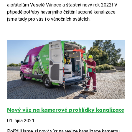
a přátelům Veselé Vánoce a šťastný nový rok 2022! V
případě potřeby havarijního čištění ucpané kanalizace
jsme tady pro vás i o vánočních svátcích.
Nový vůz na kamerové prohlídky kanalizace
01. října 2021
Pořídili jsme si nový vůz na revize kanalizace kamerou.