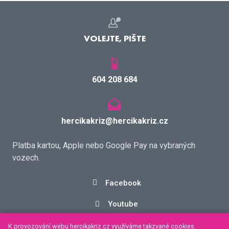
VOLEJTE, PIŠTE
604 208 684
hercikakriz@hercikakriz.cz
Platba kartou, Apple nebo Google Pay na vybraných
vozech.
Facebook
Youtube
Twitter
K provozování webu hercikakriz.cz využíváme takzvané cookies.