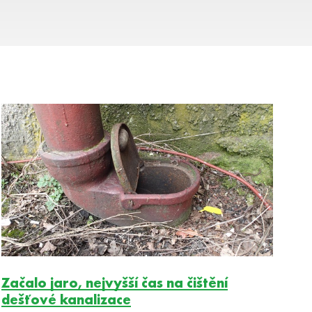
Začalo jaro, nejvyšší čas na čištění
dešťové kanalizace