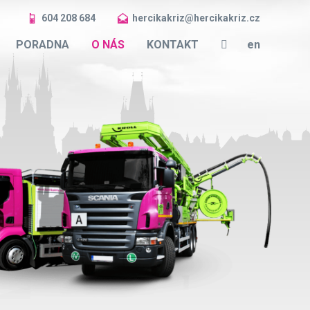
604 208 684
hercikakriz@hercikakriz.cz
cs
PORADNA
O NÁS
KONTAKT
en