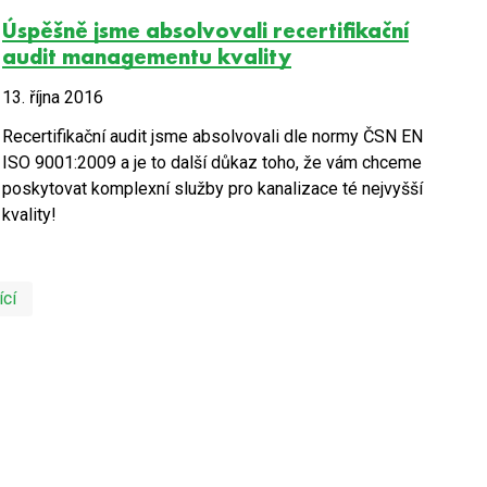
Úspěšně jsme absolvovali recertifikační
audit managementu kvality
13. října 2016
Recertifikační audit jsme absolvovali dle normy ČSN EN
ISO 9001:2009 a je to další důkaz toho, že vám chceme
poskytovat komplexní služby pro kanalizace té nejvyšší
kvality!
První
Poslední
ící