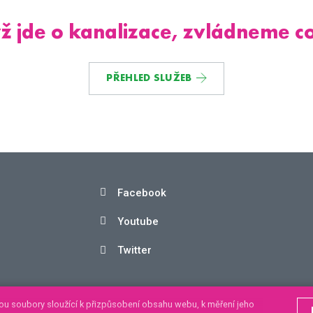
ž jde o kanalizace, zvládneme co
PŘEHLED SLUŽEB
Facebook
Youtube
Twitter
ech.
ou soubory sloužící k přizpůsobení obsahu webu, k měření jeho