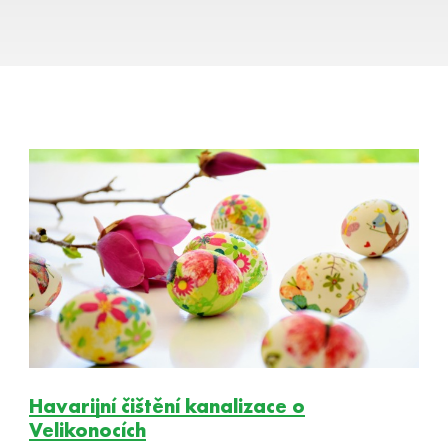
Havarijní čištění kanalizace o
Velikonocích