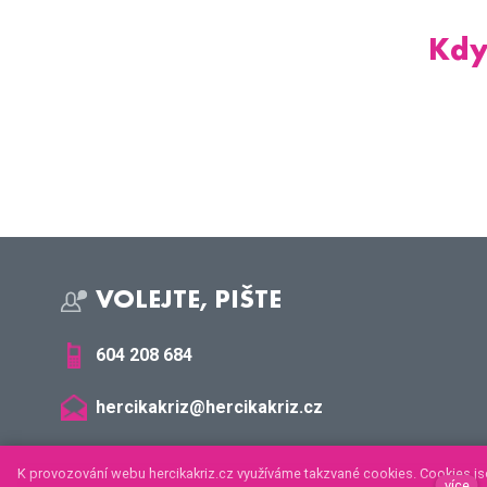
Kdy
VOLEJTE, PIŠTE
604 208 684
hercikakriz@hercikakriz.cz
Platba kartou, Apple nebo Google Pay na vybraných voz
K provozování webu hercikakriz.cz využíváme takzvané cookies. Cookies js
více