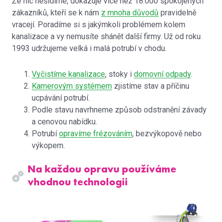
Že nic nešidíme, dokazuje více než 18.000 spokojených
zákazníků, kteří se k nám
z mnoha důvodů
pravidelně
vracejí. Poradíme si s jakýmkoli problémem kolem
kanalizace a vy nemusíte shánět další firmy. Už od roku
1993 udržujeme velká i malá potrubí v chodu.
Vyčistíme kanalizace
, stoky i
domovní odpady
.
Kamerovým systémem
zjistíme stav a příčinu
ucpávání potrubí.
Podle stavu navrhneme způsob odstranění závady
a cenovou nabídku.
Potrubí
opravíme frézováním
, bezvýkopově nebo
výkopem.
Na každou opravu používáme
vhodnou technologii