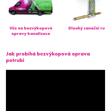
Vůz na bezvýkopové
Dlouhý sanační ruká
opravy kanalizace
Jak probíhá bezvýkopová oprava
potrubí