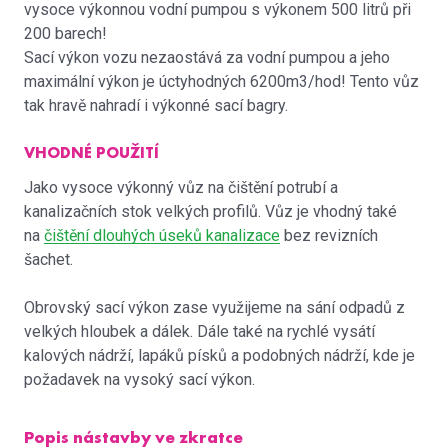
vysoce výkonnou vodní pumpou s výkonem 500 litrů při
200 barech!
Sací výkon vozu nezaostává za vodní pumpou a jeho
maximální výkon je úctyhodných 6200m3/hod! Tento vůz
tak hravě nahradí i výkonné sací bagry.
VHODNÉ POUŽITÍ
Jako vysoce výkonný vůz na čištění potrubí a
kanalizačních stok velkých profilů. Vůz je vhodný také
na
čištění dlouhých úseků kanalizace
bez revizních
šachet.
Obrovský sací výkon zase využijeme na sání odpadů z
velkých hloubek a dálek. Dále také na rychlé vysátí
kalových nádrží, lapáků písků a podobných nádrží, kde je
požadavek na vysoký sací výkon.
Popis nástavby ve zkratce