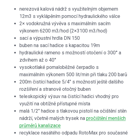
nerezová kalová nádrž s využitelným objemem
12m3 s vyklápěním pomocí hydraulického válce
2× vodokružná vývěva s maximálním sacím
výkonem 6200 m3/hod (2×3100 m3/hod)
sací a výpustní hrdla DN 150
buben na sací hadice s kapacitou 19m
hydraulické rameno s možností otočení o 300° a
zdvihem až o 40°
vysokotlaké pomaloběžné čerpadlo s
maximálním výkonem 500 lit/min při tlaku 200 barů
200m čistící hadice 5/4" s možností ještě dalšího
rozšíření a stranově otočný buben
teleskopický výsuv na čistící hadici vhodný pro
využití na obtížně přístupné místa
malá 1/2" hadice s tlakovou pistolí na očištění stěn
nádrží, včetně malých trysek na
pročištění menších
průměrů kanalizace
recyklace nasátého odpadu RotoMax pro současné