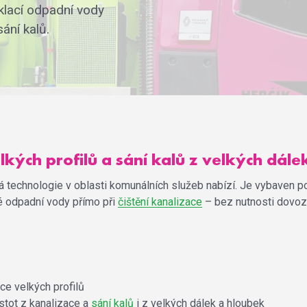
klací odpadní vody
ání kalů.
lkých profilů a sání kalů z velkých dál
ná technologie v oblasti komunálních služeb nabízí. Je vybaven 
é odpadní vody přímo při
čištění kanalizace
– bez nutnosti dovoz
ace velkých profilů
stot z kanalizace a
sání kalů
i z velkých dálek a hloubek