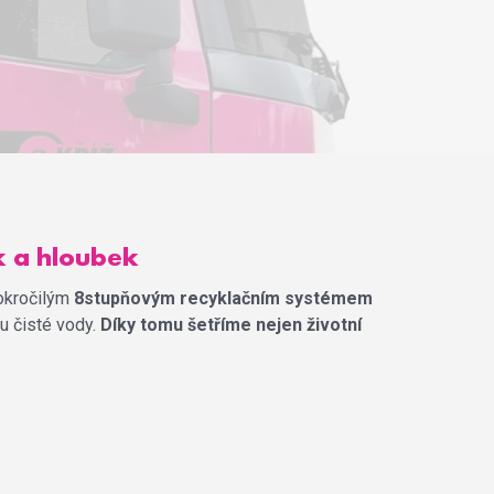
ek a hloubek
pokročilým
8stupňovým recyklačním systémem
u čisté vody.
Díky tomu šetříme nejen životní