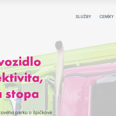
SLUŽBY
CENÍKY
vozidlo
ktivita,
á stopa
zového parku o špičkové