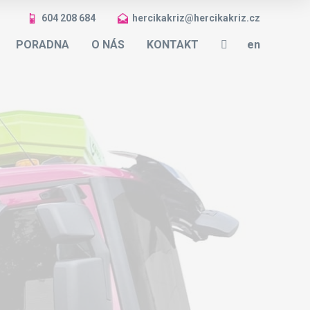
604 208 684
hercikakriz@hercikakriz.cz
cs
PORADNA
O NÁS
KONTAKT
en