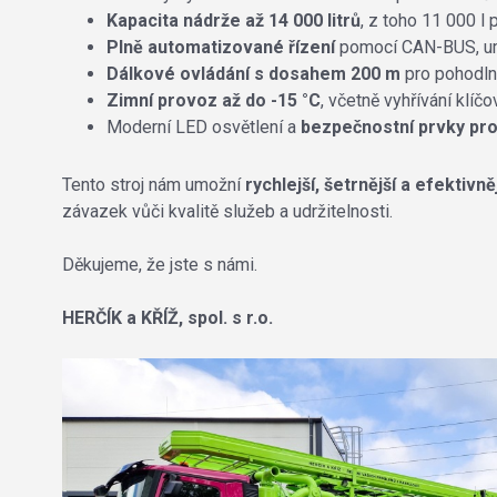
Kapacita nádrže až 14 000 litrů
, z toho 11 000 l 
Plně automatizované řízení
pomocí CAN-BUS, umo
Dálkové ovládání s dosahem 200 m
pro pohodlno
Zimní provoz až do -15 °C
, včetně vyhřívání klíčo
Moderní LED osvětlení a
bezpečnostní prvky pro 
Tento stroj nám umožní
rychlejší, šetrnější a efektivn
závazek vůči kvalitě služeb a udržitelnosti.
Děkujeme, že jste s námi.
HERČÍK a KŘÍŽ, spol. s r.o.