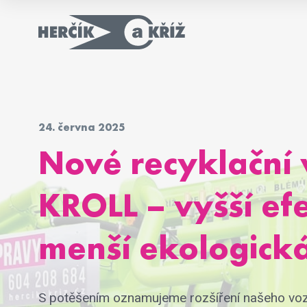
24. června 2025
Nové recyklační 
KROLL – vyšší efe
menší ekologick
S potěšením oznamujeme rozšíření našeho vo