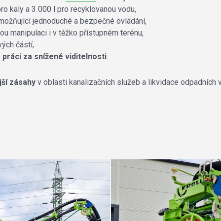
pro kaly a 3 000 l pro recyklovanou vodu,
žňující jednoduché a bezpečné ovládání,
u manipulaci i v těžko přístupném terénu,
vých částí,
práci za snížené viditelnosti
.
ější zásahy
v oblasti kanalizačních služeb a likvidace odpadních 